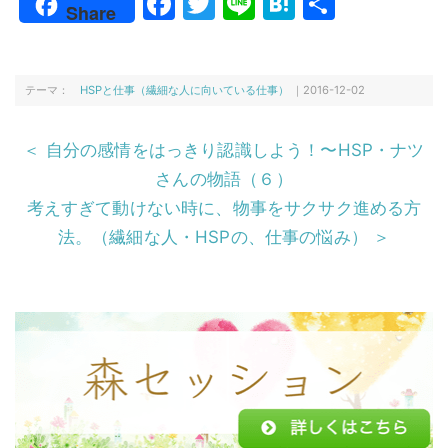
F
T
Li
H
共
Share
a
w
n
at
有
c
itt
e
e
e
er
n
テーマ：
HSPと仕事（繊細な人に向いている仕事）
｜2016-12-02
b
a
＜ 自分の感情をはっきり認識しよう！〜HSP・ナツ
o
さんの物語（６）
o
考えすぎて動けない時に、物事をサクサク進める方
k
法。（繊細な人・HSPの、仕事の悩み） ＞