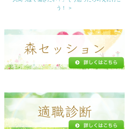
k
う！ ＞