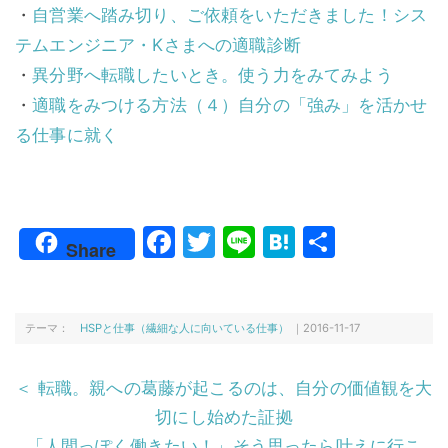
・
自営業へ踏み切り、ご依頼をいただきました！シス
テムエンジニア・Kさまへの適職診断
・
異分野へ転職したいとき。使う力をみてみよう
・
適職をみつける方法（４）自分の「強み」を活かせ
る仕事に就く
F
T
Li
H
共
Share
a
w
n
at
有
c
itt
e
e
e
er
n
テーマ：
HSPと仕事（繊細な人に向いている仕事）
｜2016-11-17
b
a
＜ 転職。親への葛藤が起こるのは、自分の価値観を大
o
切にし始めた証拠
o
「人間っぽく働きたい！」そう思ったら叶えに行こ