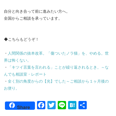
自分と向き合って前に進みたい方へ。
全国からご相談を承っています。
◆こちらもどうぞ！
・
人間関係の抜本改革。「傷ついたノラ猫」を、やめる。世
界は怖くない。
・
「キツイ言葉を言われる」ことが繰り返されるとき。～な
んでも相談室・レポート
・
全く別の角度からの【光】でした～ご相談から１ヶ月後の
お便り。
F
T
Li
H
共
Share
a
w
n
at
有