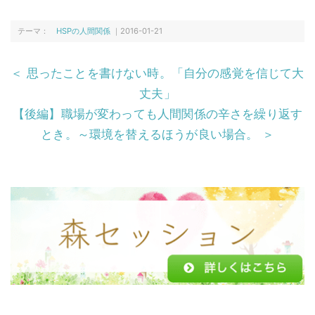
c
itt
e
e
e
er
n
テーマ：
HSPの人間関係
｜2016-01-21
b
a
＜ 思ったことを書けない時。「自分の感覚を信じて大
o
丈夫」
o
【後編】職場が変わっても人間関係の辛さを繰り返す
k
とき。～環境を替えるほうが良い場合。 ＞