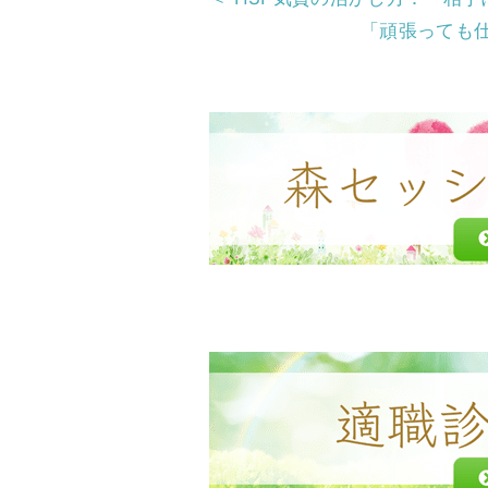
o
「頑張っても
o
k