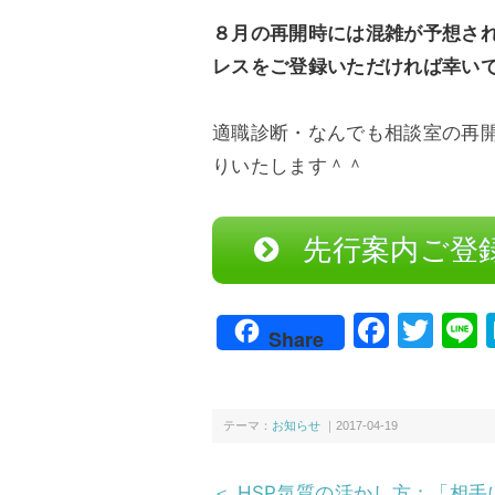
８月の再開時には混雑が予想さ
レスをご登録いただければ幸い
適職診断・なんでも相談室の再
りいたします＾＾
先行案内ご登
F
T
L
Share
a
wi
c
tt
e
er
テーマ：
お知らせ
｜2017-04-19
b
＜ HSP気質の活かし方：「相