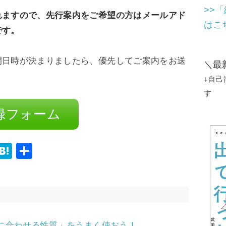
>>
れますので、先行案内をご希望の方はメールアド
はこ
です。
開日時が決まりましたら、優先してご案内をお送
＼最
↓自
す
録フォーム
i
H
共
n
at
有
e
e
n
a
手に合わせる性質」をうまく使おう！