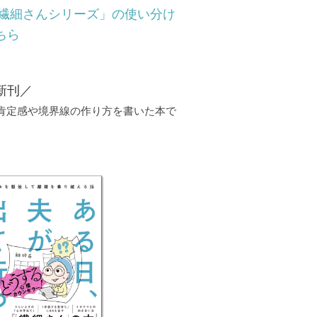
「繊細さんシリーズ」の使い分け
ちら
新刊／
己肯定感や境界線の作り方を書いた本で