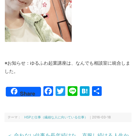
※お知らせ：ゆるふわ起業講座は、なんでも相談室に統合しま
した。
F
T
Li
H
共
Share
a
w
n
at
有
c
itt
e
e
e
er
n
テーマ：
HSPと仕事（繊細な人に向いている仕事）
｜2016-03-18
b
a
＜ 合わない仕事を長年続けた。克服し続ける人生か