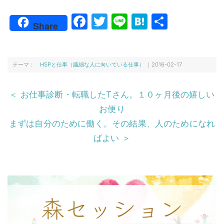
F
T
Li
H
共
Share
a
w
n
at
有
c
itt
e
e
e
er
n
テーマ：
HSPと仕事（繊細な人に向いている仕事）
｜2016-02-17
b
a
＜ お仕事診断・転職したTさん。１０ヶ月後の嬉しい
o
お便り
o
まずは自分のために働く。その結果、人のためになれ
k
ばよい ＞