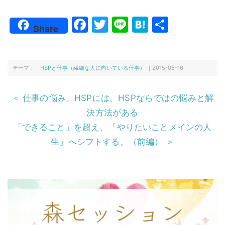
F
T
Li
H
共
Share
a
w
n
at
有
c
itt
e
e
e
er
n
テーマ：
HSPと仕事（繊細な人に向いている仕事）
｜2015-05-16
b
a
＜ 仕事の悩み。HSPには、HSPならではの悩みと解
o
決方法がある
o
「できること」を超え、「やりたいことメインの人
k
生」へシフトする。（前編） ＞