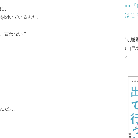
>>
に、
はこ
を聞いているんだ。
、言わない？
＼最
↓自
す
んだよ。