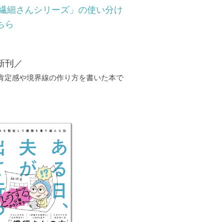
「繊細さんシリーズ」の使い分け
ちら
新刊／
己肯定感や境界線の作り方を書いた本で