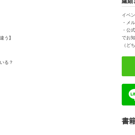
繊細
イベ
・メ
・公式
でお
違う】
（ど
いる？
書