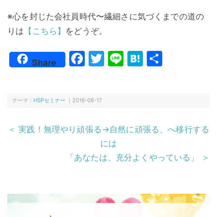
※心を封じた会社員時代〜繊細さに気づくまでの道の
りは
【こちら】
をどうぞ。
F
T
Li
H
共
Share
a
w
n
at
有
c
itt
e
e
e
er
n
テーマ：
HSPセミナー
｜2016-08-17
b
a
＜ 実践！無理やり頑張る→自然に頑張る、へ移行する
o
には
o
「あなたは、充分よくやっている」 ＞
k