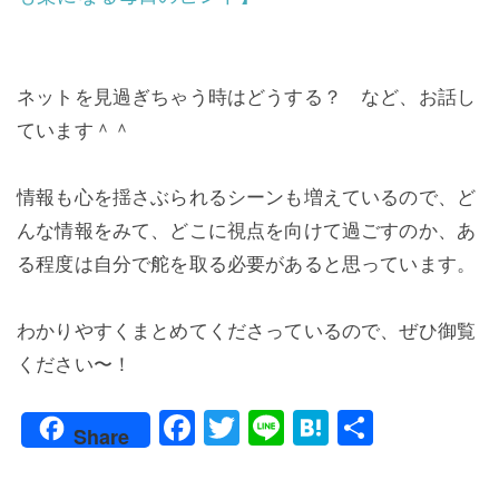
ネットを見過ぎちゃう時はどうする？ など、お話し
ています＾＾
情報も心を揺さぶられるシーンも増えているので、ど
んな情報をみて、どこに視点を向けて過ごすのか、あ
る程度は自分で舵を取る必要があると思っています。
わかりやすくまとめてくださっているので、ぜひ御覧
ください〜！
F
T
Li
H
共
Share
a
w
n
at
有
c
itt
e
e