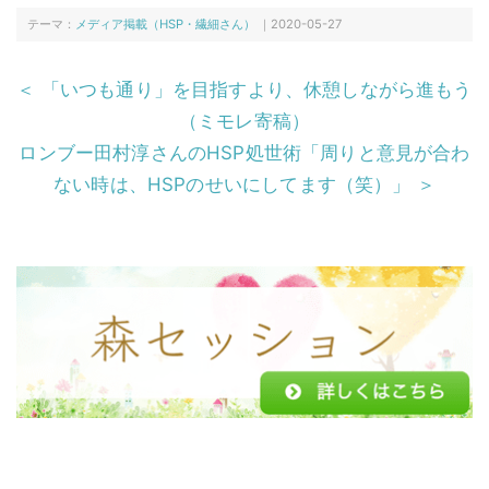
e
er
n
テーマ：
メディア掲載（HSP・繊細さん）
｜2020-05-27
b
a
＜ 「いつも通り」を目指すより、休憩しながら進もう
o
（ミモレ寄稿）
o
ロンブー田村淳さんのHSP処世術「周りと意見が合わ
k
ない時は、HSPのせいにしてます（笑）」 ＞