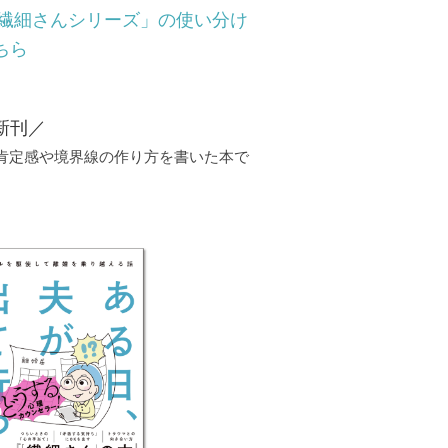
「繊細さんシリーズ」の使い分け
ちら
新刊／
己肯定感や境界線の作り方を書いた本で