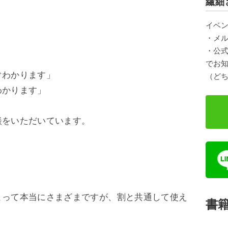
繊細
イベ
・メ
・公式
でお
ぐわかります」
（ど
わかります」
談をいただいています。
。
よって本当にさまざまですが、割と共通して使え
書