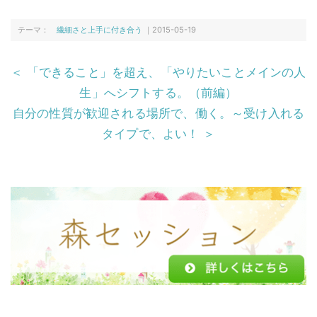
c
itt
e
e
e
er
n
テーマ：
繊細さと上手に付き合う
｜2015-05-19
b
a
＜ 「できること」を超え、「やりたいことメインの人
o
生」へシフトする。（前編）
o
自分の性質が歓迎される場所で、働く。～受け入れる
k
タイプで、よい！ ＞