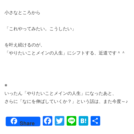
小さなところから
「これやってみたい。こうしたい」
を叶え続けるのが、
「やりたいことメインの人生」にシフトする、近道です＾＾
※
いったん「やりたいことメインの人生」になったあと、
さらに「なにを伸ばしていくか？」という話は、また今度～♪
F
T
Li
H
共
Share
a
w
n
at
有