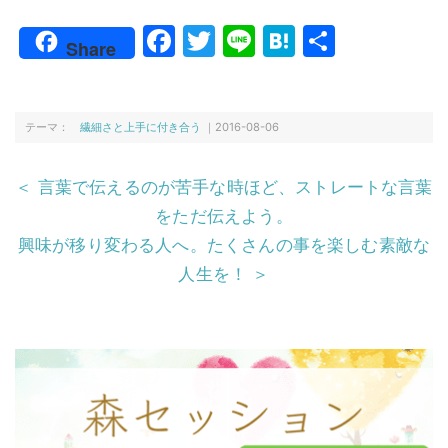
F
T
Li
H
共
Share
a
w
n
at
有
c
itt
e
e
e
er
n
テーマ：
繊細さと上手に付き合う
｜2016-08-06
b
a
＜ 言葉で伝えるのが苦手な時ほど、ストレートな言葉
o
をただ伝えよう。
o
興味が移り変わる人へ。たくさんの事を楽しむ素敵な
k
人生を！ ＞