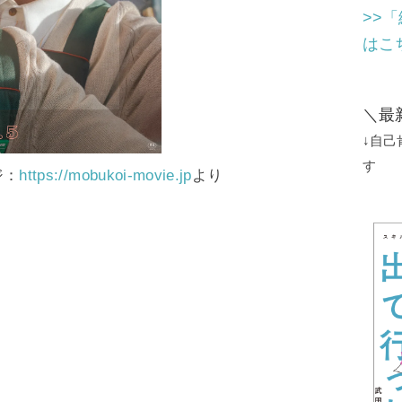
>>
はこ
＼最
↓自
す
ジ：
https://mobukoi-movie.jp
より