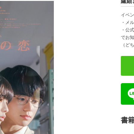
繊細
イベ
・メ
・公式
でお
（ど
書