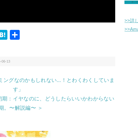
>>詳
>>A
i
H
共
n
at
有
e
e
n
-06-13
a
ミングなのかもしれない…！とわくわくしていま
す」
初期：イヤなのに、どうしたらいいかわからない
期。〜解説編〜 ＞