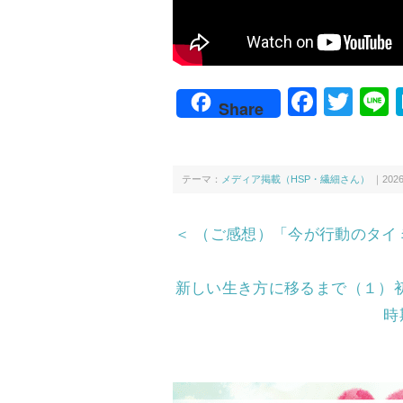
F
T
L
Share
a
wi
c
tt
e
er
テーマ：
メディア掲載（HSP・繊細さん）
｜2026
b
＜ （ご感想）「今が行動のタイ
o
o
新しい生き方に移るまで（１）
k
時