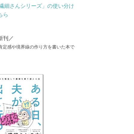
「繊細さんシリーズ」の使い分け
ちら
新刊／
己肯定感や境界線の作り方を書いた本で