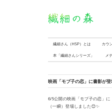
繊細さん（HSP）とは
カウ
本「繊細さんシリーズ」
メ
映画「モブ子の恋」に書影が登
6/5公開の映画「モブ子の恋」
（一瞬）登場しました😊✨